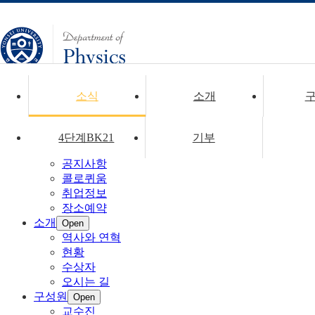
소식
소개
CLOSE
4단계BK21
기부
소식
Open
공지사항
콜로퀴움
취업정보
장소예약
소개
Open
역사와 연혁
현황
수상자
오시는 길
구성원
Open
교수진