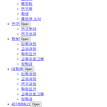
행정팀
연구원
학생
졸업생 소식
연구
Open
연구분야
연구성과
학부
Open
입학과정
교과과정
학위요건
교육프로그램
장학금
대학원
Open
입학과정
교과과정
연구과정
학위요건
교육프로그램
장학금
4단계BK21
Open