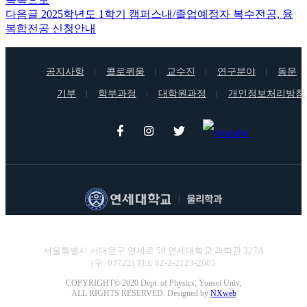
다음글
2025학년도 1학기 캠퍼스내/졸업예정자 복수전공, 융
복합전공 신청안내
공지사항
콜로퀴움
교수진
연구분야
동문
기부
학부과정
대학원과정
개인정보처리방침
연세대학교 이과대학 물리학과
서울특별시 서대문구 연세로 50 연세대학교 과학관 327A
(우: 03722) TEL 82-2-2123-2605
COPYRIGHT© 2020 Dept. of Physics, Yonsei Univ,
ALL RIGHTS RESERVED. Designed by
NXweb