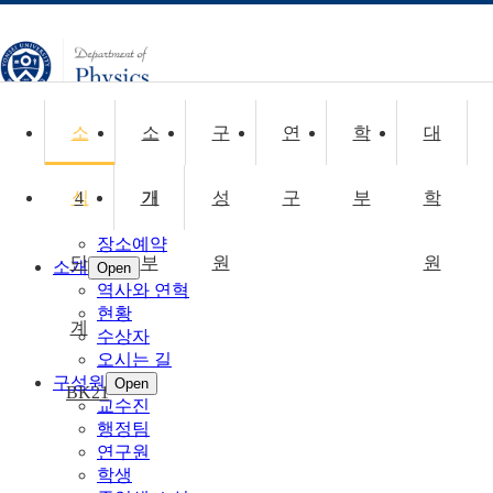
CLOSE
소
소
구
연
학
대
소식
Open
공지사항
식
4
콜로퀴움
기
개
성
구
부
학
취업정보
장소예약
단
부
원
원
소개
Open
역사와 연혁
현황
계
수상자
오시는 길
구성원
Open
BK21
교수진
행정팀
연구원
학생