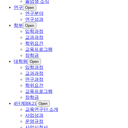
졸업생 소식
연구
Open
연구분야
연구성과
학부
Open
입학과정
교과과정
학위요건
교육프로그램
장학금
대학원
Open
입학과정
교과과정
연구과정
학위요건
교육프로그램
장학금
4단계BK21
Open
교육연구단 소개
사업성과
운영규정
사업신청서