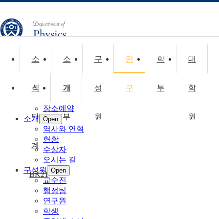
CLOSE
소
소
구
연
학
대
소식
Open
공지사항
식
4
콜로퀴움
기
개
성
구
부
학
취업정보
장소예약
단
부
원
원
소개
Open
역사와 연혁
현황
계
수상자
오시는 길
구성원
Open
BK21
교수진
행정팀
연구원
학생