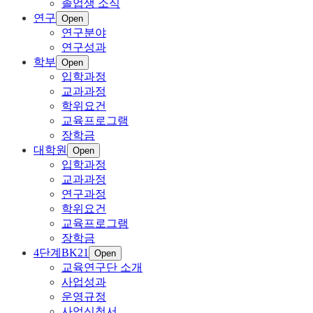
졸업생 소식
연구
Open
연구분야
연구성과
학부
Open
입학과정
교과과정
학위요건
교육프로그램
장학금
대학원
Open
입학과정
교과과정
연구과정
학위요건
교육프로그램
장학금
4단계BK21
Open
교육연구단 소개
사업성과
운영규정
사업신청서