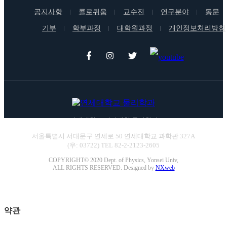
공지사항
콜로퀴움
교수진
연구분야
동문
기부
학부과정
대학원과정
개인정보처리방침
연세대학교 이과대학 물리학과
서울특별시 서대문구 연세로 50 연세대학교 과학관 327A
(우: 03722) TEL 82-2-2123-2605
COPYRIGHT© 2020 Dept. of Physics, Yonsei Univ,
ALL RIGHTS RESERVED. Designed by
NXweb
Family Site
약관