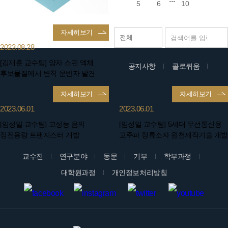
5
6
10
자세히보기
2023.08.28
[김재훈 교수팀] 양자 스핀 액체
공지사항
콜로퀴움
후보물질에서 변칙 운반자 발견
자세히보기
자세히보기
2023.06.01
2023.06.01
[임성일 교수팀] 고성능 음의
[임성일 교수팀] 5세대 무선통신용
정전용량 트랜지스터 개발
고주파 정류소자 원천제작기술 개발
교수진
연구분야
동문
기부
학부과정
대학원과정
개인정보처리방침