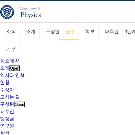
CLOSE
소식
소개
구성원
연구
학부
대학원
4단계
소식
Open
공지사항
콜로퀴움
기부
취업정보
장소예약
소개
Open
역사와 연혁
현황
수상자
오시는 길
구성원
Open
교수진
행정팀
연구원
학생