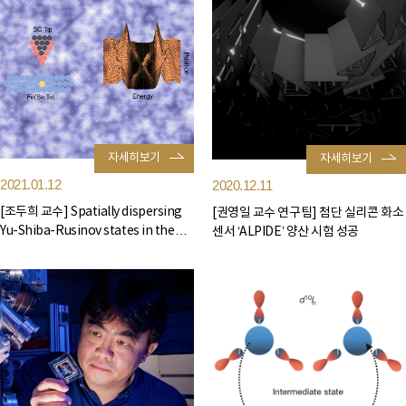
자세히보기
자세히보기
2021.01.12
2020.12.11
[조두희 교수] Spatially dispersing
[권영일 교수 연구팀] 첨단 실리콘 화소
Yu-Shiba-Rusinov states in the
센서 ‘ALPIDE’ 양산 시험 성공
unconventional superconductor
F...