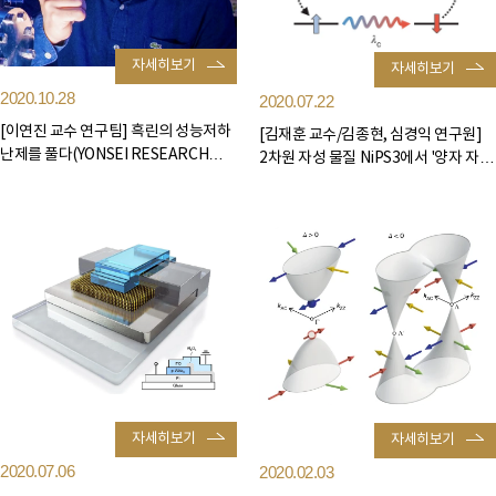
자세히보기
자세히보기
2020.10.28
2020.07.22
[이연진 교수 연구팀] 흑린의 성능저하
[김재훈 교수/김종현, 심경익 연구원]
난제를 풀다(YONSEI RESEARCH
2차원 자성 물질 NiPS3에서 '양자 자성
MAGAZINE)
다체 엑시톤' 의 존재 확...
자세히보기
자세히보기
2020.07.06
2020.02.03