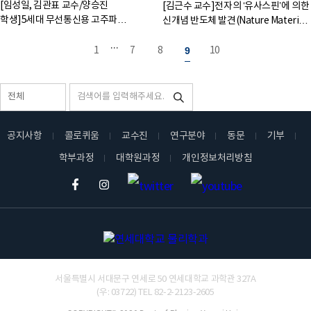
[임성일, 김관표 교수/양승진
[김근수 교수]전자의 ‘유사스핀’에 의한
학생]5세대 무선통신용 고주파
신개념 반도체 발견(Nature Materials
정류소자 원천제작기술 개발(Nature
게재)
...
Commun...
1
7
8
9
10
공지사항
콜로퀴움
교수진
연구분야
동문
기부
학부과정
대학원과정
개인정보처리방침
연세대학교 이과대학 물리학과
서울특별시 서대문구 연세로 50 연세대학교 과학관 327A
(우: 03722) TEL 82-2-2123-2605