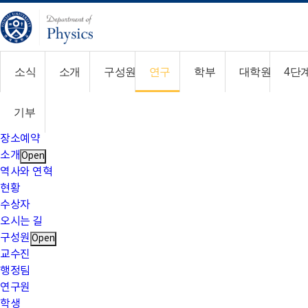
CLOSE
소식
소개
구성원
연구
학부
대학원
4단계
소식
Open
공지사항
콜로퀴움
기부
취업정보
장소예약
소개
Open
역사와 연혁
현황
수상자
오시는 길
구성원
Open
교수진
행정팀
연구원
학생